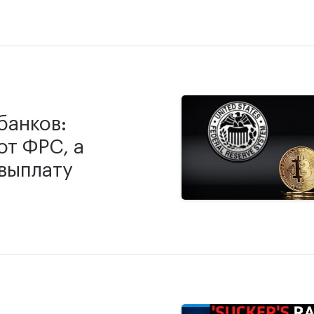
банков:
от ФРС, а
 выплату