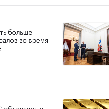
ть больше
ралов во время
е