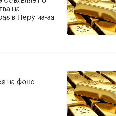
 объявляет о
тва на
as в Перу из-за
я на фоне