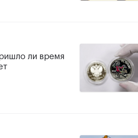
пришло ли время
ет