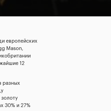
ди европейских
gg Mason,
ликобритании
ижайшие 12
з разных
ду
 золоту
ах 30% и 27%