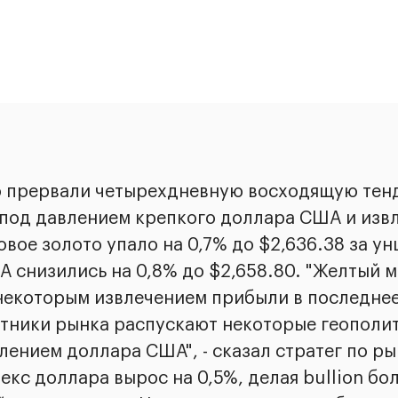
о прервали четырехдневную восходящую тен
 под давлением крепкого доллара США и изв
вое золото упало на 0,7% до $2,636.38 за у
А снизились на 0,8% до $2,658.80. "Желтый 
 некоторым извлечением прибыли в последнее
стники рынка распускают некоторые геополи
лением доллара США", - сказал стратег по ры
екс доллара вырос на 0,5%, делая bullion бо