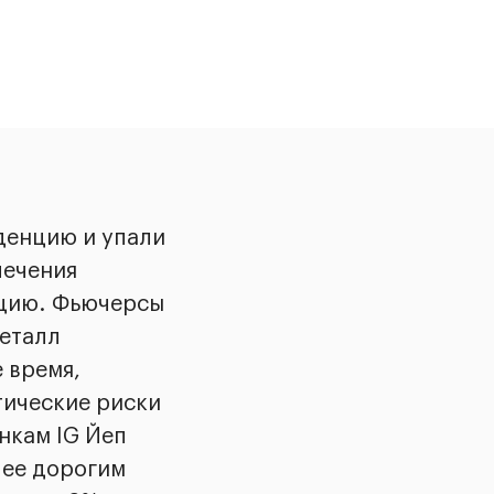
денцию и упали
лечения
нцию. Фьючерсы
металл
 время,
тические риски
нкам IG Йеп
лее дорогим