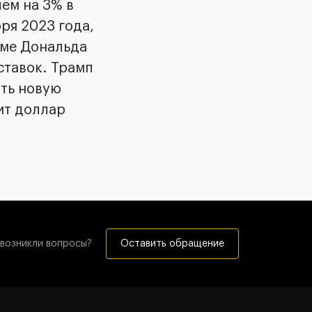
чем на 3% в
ря 2023 года,
име Дональда
ставок. Трамп
ать новую
ит доллар
 возникли вопросы?
Оставить обращение