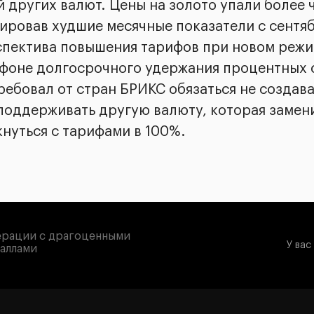
 других валют. Цены на золото упали более 
ировав худшие месячные показатели с сентяб
спектива повышения тарифов при новом реж
 фоне долгосрочного удержания процентных 
ребовал от стран БРИКС обязаться не создав
 поддерживать другую валюту, которая замен
нуться с тарифами в 100%.
рации с драгоценными
У вас
аллами