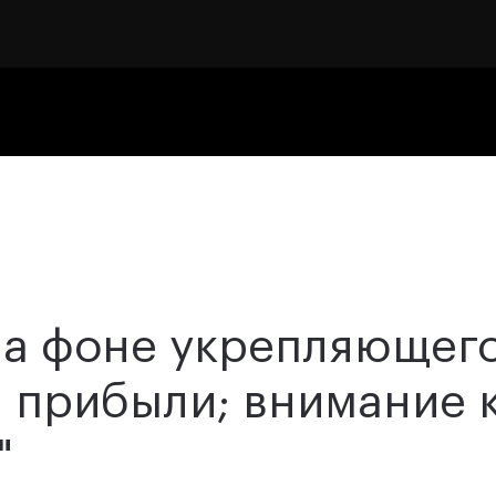
на фоне укрепляющег
 прибыли; внимание 
"