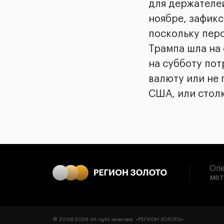
для держателей
ноябре, зафикс
поскольку пер
Трампа шла на
на субботу пот
валюту или не
США, или столк
Опе
мет
© 2008-
2026
All right reserved, «РЕГИОН ЗОЛОТО»