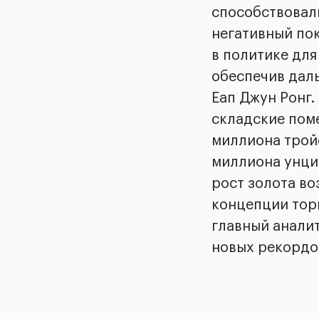
способствовал
негативный по
в политике для
обеспечив даль
Еап Джун Ронг.
складские пом
миллиона тройс
миллиона унци
рост золота во
концепции торг
главный аналит
новых рекордо